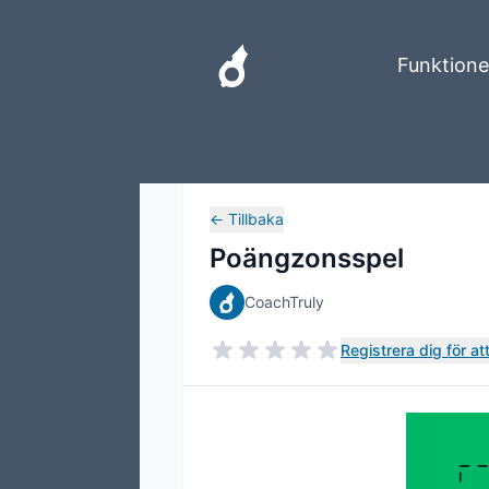
Funktione
←
Tillbaka
Poängzonsspel
CoachTruly
Registrera dig för a