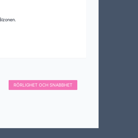
RÖRLIGHET OCH SNABBHET