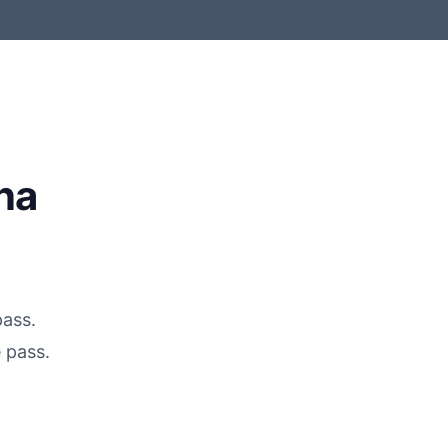
na
pass.
 pass.