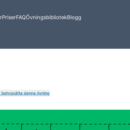
r
Priser
FAQ
Övningsbibliotek
Blogg
tt betygsätta denna övning