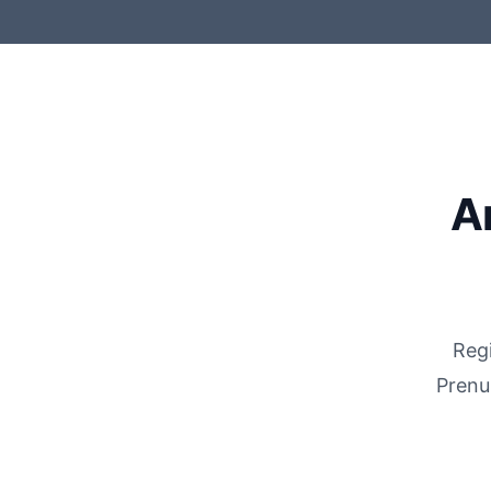
A
Regi
Prenu