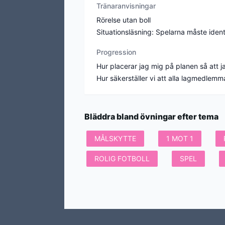
Tränaranvisningar
Rörelse utan boll
Progression
Hur placerar jag mig på planen så att j
Bläddra bland övningar efter tema
MÅLSKYTTE
1 MOT 1
ROLIG FOTBOLL
SPEL