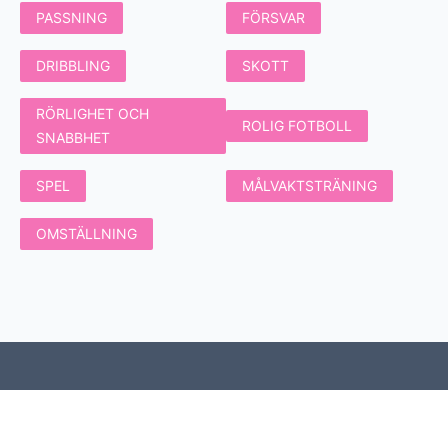
PASSNING
FÖRSVAR
DRIBBLING
SKOTT
RÖRLIGHET OCH
ROLIG FOTBOLL
SNABBHET
SPEL
MÅLVAKTSTRÄNING
OMSTÄLLNING