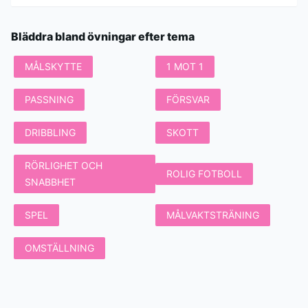
Bläddra bland övningar efter tema
MÅLSKYTTE
1 MOT 1
PASSNING
FÖRSVAR
DRIBBLING
SKOTT
RÖRLIGHET OCH
ROLIG FOTBOLL
SNABBHET
SPEL
MÅLVAKTSTRÄNING
OMSTÄLLNING