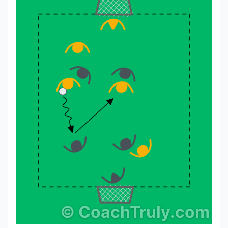
©
CoachTruly.com