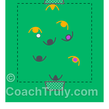
©
CoachTruly.com