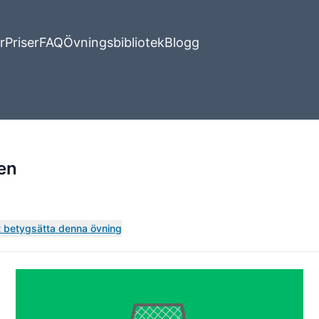
r
Priser
FAQ
Övningsbibliotek
Blogg
en
tt betygsätta denna övning