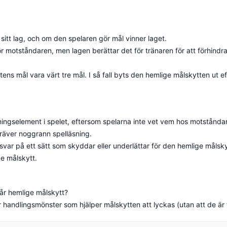
 sitt lag, och om den spelaren gör mål vinner laget.
r motståndaren, men lagen berättar det för tränaren för att förhindra
ens mål vara värt tre mål. I så fall byts den hemlige målskytten ut e
nningselement i spelet, eftersom spelarna inte vet vem hos motstånd
räver noggrann spelläsning.
svar på ett sätt som skyddar eller underlättar för den hemlige målsk
e målskytt.
 vår hemlige målskytt?
 handlingsmönster som hjälper målskytten att lyckas (utan att de är