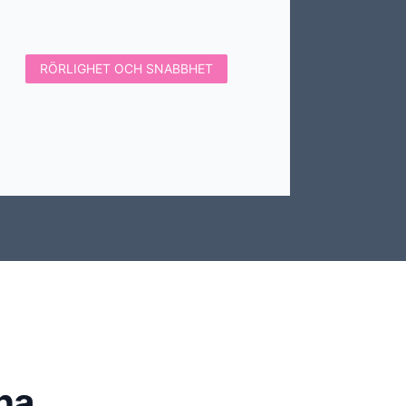
RÖRLIGHET OCH SNABBHET
na