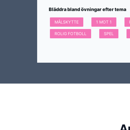
Bläddra bland övningar efter tema
MÅLSKYTTE
1 MOT 1
ROLIG FOTBOLL
SPEL
A