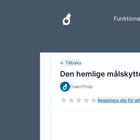
Funktione
←
Tillbaka
Den hemlige målskytt
CoachTruly
Registrera dig för a