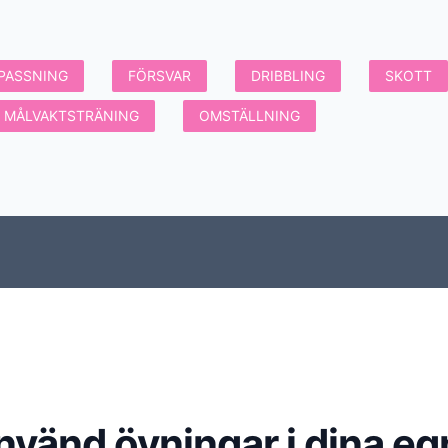
PASSNING
FÖRSVAR
DRIBBLING
SKOTT
MÅLVAKTSTRÄNING
OMSTÄLLNING
nvänd övningar i dina eg