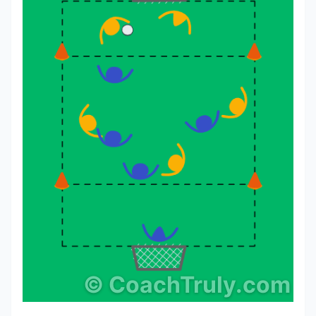
©
CoachTruly.com