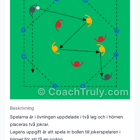
©
CoachTruly.com
Beskrivning
Spelarna är i övningen uppdelade i två lag och i hörnen
placeras två jokrar.
Lagens uppgift är att spela in bollen till jokerspelaren i
hörnet för att få en poäng.