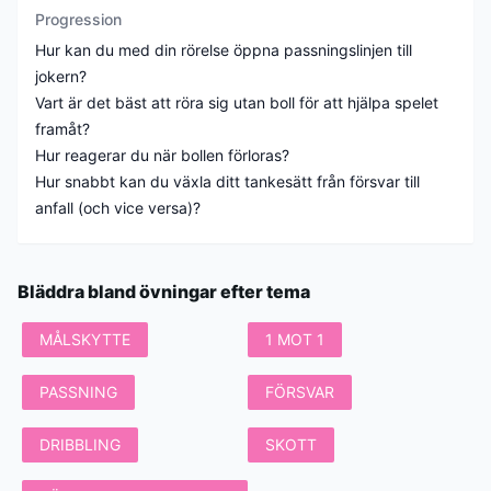
Progression
Hur kan du med din rörelse öppna passningslinjen till
jokern?
Vart är det bäst att röra sig utan boll för att hjälpa spelet
framåt?
Hur reagerar du när bollen förloras?
Hur snabbt kan du växla ditt tankesätt från försvar till
anfall (och vice versa)?
Bläddra bland övningar efter tema
MÅLSKYTTE
1 MOT 1
PASSNING
FÖRSVAR
DRIBBLING
SKOTT