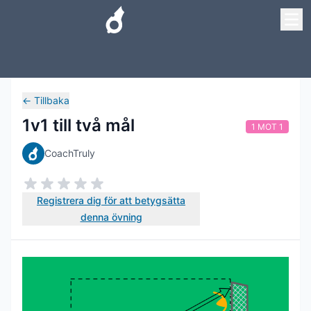
←
Tillbaka
1v1 till två mål
1 MOT 1
CoachTruly
Registrera dig för att betygsätta
denna övning