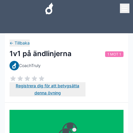
←
Tillbaka
1v1 på ändlinjerna
1 MOT 1
CoachTruly
Registrera dig för att betygsätta
denna övning