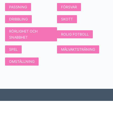
PASSNING
FÖRSVAR
DRIBBLING
SKOTT
RÖRLIGHET OCH
ROLIG FOTBOLL
SNABBHET
SPEL
MÅLVAKTSTRÄNING
OMSTÄLLNING