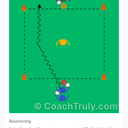
©
CoachTruly.com
Beskrivning