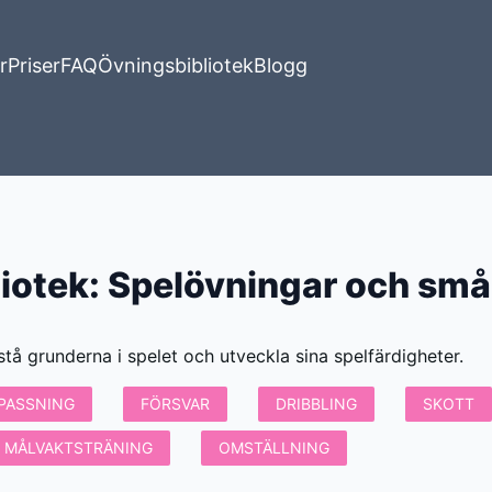
r
Priser
FAQ
Övningsbibliotek
Blogg
iotek
:
Spelövningar och små
stå grunderna i spelet och utveckla sina spelfärdigheter.
PASSNING
FÖRSVAR
DRIBBLING
SKOTT
MÅLVAKTSTRÄNING
OMSTÄLLNING