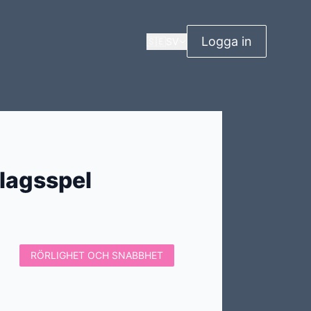
Logga in
🇸🇪
SV
lagsspel
RÖRLIGHET OCH SNABBHET