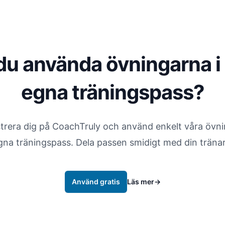
 du använda övningarna i
egna träningspass?
trera dig på CoachTruly och använd enkelt våra övni
gna träningspass. Dela passen smidigt med din träna
Använd gratis
Läs mer
→