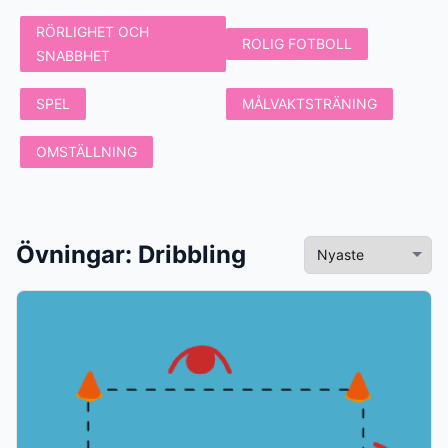
RÖRLIGHET OCH
ROLIG FOTBOLL
SNABBHET
SPEL
MÅLVAKTSTRÄNING
OMSTÄLLNING
Övningar
:
Dribbling