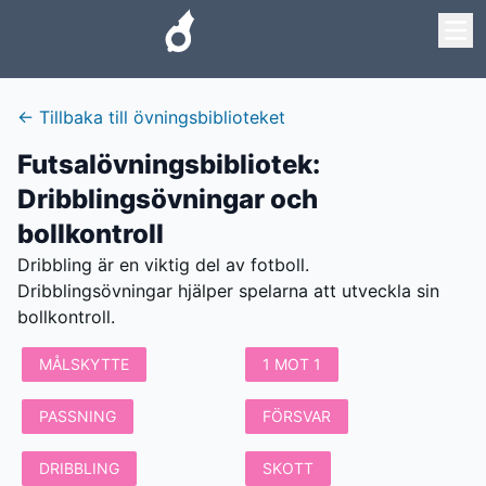
←
Tillbaka till övningsbiblioteket
Futsalövningsbibliotek
:
Dribblingsövningar och
bollkontroll
Dribbling är en viktig del av fotboll.
Dribblingsövningar hjälper spelarna att utveckla sin
bollkontroll.
MÅLSKYTTE
1 MOT 1
PASSNING
FÖRSVAR
DRIBBLING
SKOTT