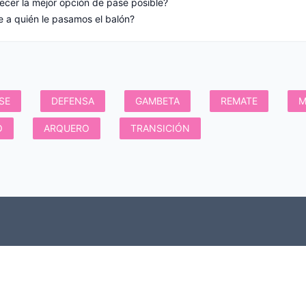
ecer la mejor opción de pase posible?
SE
DEFENSA
GAMBETA
REMATE
M
O
ARQUERO
TRANSICIÓN