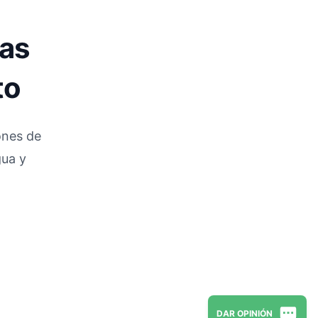
ias
to
iones de
gua y
DAR OPINIÓN