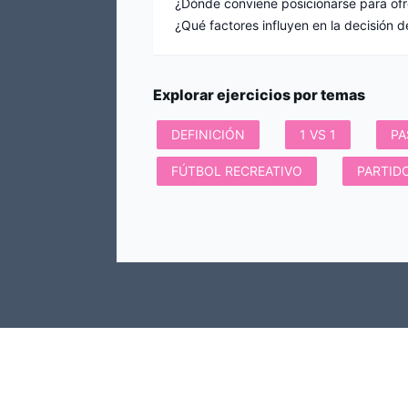
¿Dónde conviene posicionarse para ofr
Explorar ejercicios por temas
DEFINICIÓN
1 VS 1
PA
FÚTBOL RECREATIVO
PARTID