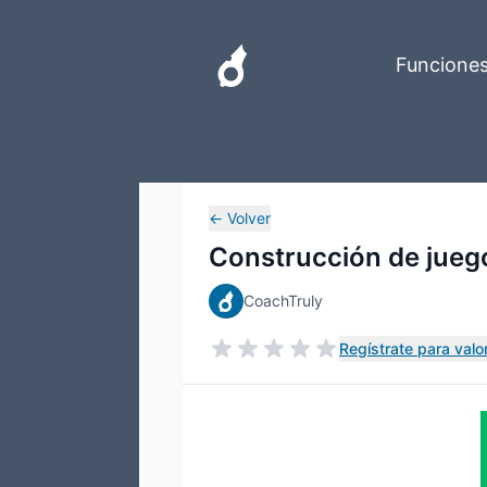
Funcione
←
Volver
Construcción de juego
CoachTruly
Regístrate para valor