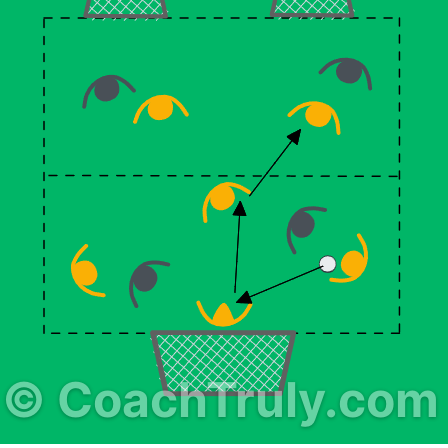
©
CoachTruly.com