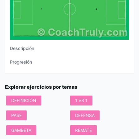
©
CoachTruly.com
Descripción
Progresión
Explorar ejercicios por temas
DEFINICIÓN
1 VS 1
PASE
DEFENSA
GAMBETA
REMATE