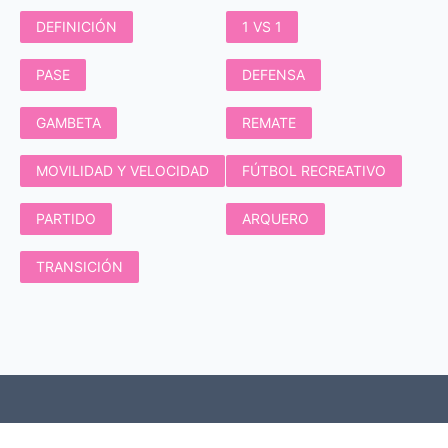
DEFINICIÓN
1 VS 1
PASE
DEFENSA
GAMBETA
REMATE
MOVILIDAD Y VELOCIDAD
FÚTBOL RECREATIVO
PARTIDO
ARQUERO
TRANSICIÓN