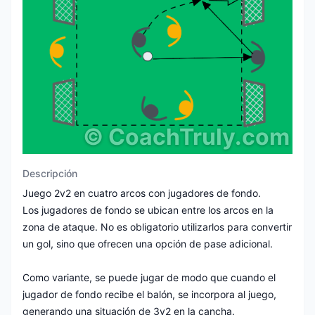
©
CoachTruly.com
Descripción
Juego 2v2 en cuatro arcos con jugadores de fondo.
Los jugadores de fondo se ubican entre los arcos en la
zona de ataque. No es obligatorio utilizarlos para convertir
un gol, sino que ofrecen una opción de pase adicional.
Como variante, se puede jugar de modo que cuando el
jugador de fondo recibe el balón, se incorpora al juego,
generando una situación de 3v2 en la cancha.