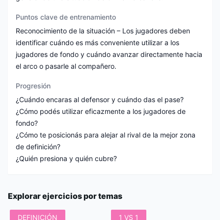
Puntos clave de entrenamiento
Reconocimiento de la situación – Los jugadores deben
identificar cuándo es más conveniente utilizar a los
jugadores de fondo y cuándo avanzar directamente hacia
el arco o pasarle al compañero.
Progresión
¿Cuándo encaras al defensor y cuándo das el pase?
¿Cómo podés utilizar eficazmente a los jugadores de
fondo?
¿Cómo te posicionás para alejar al rival de la mejor zona
de definición?
¿Quién presiona y quién cubre?
Explorar ejercicios por temas
DEFINICIÓN
1 VS 1