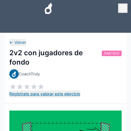
←
Volver
2v2 con jugadores de
PARTIDO
fondo
CoachTruly
Regístrate para valorar este ejercicio