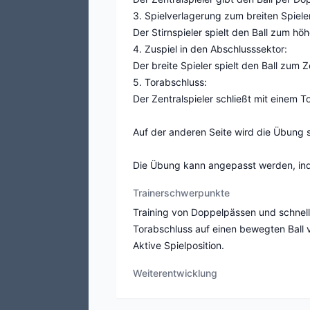
3. Spielverlagerung zum breiten Spiele
Der Stirnspieler spielt den Ball zum höh
4. Zuspiel in den Abschlusssektor:
Der breite Spieler spielt den Ball zum Z
5. Torabschluss:
Der Zentralspieler schließt mit einem T
Auf der anderen Seite wird die Übung s
Die Übung kann angepasst werden, inde
Trainerschwerpunkte
Training von Doppelpässen und schnelle
Torabschluss auf einen bewegten Ball v
Aktive Spielposition.
Weiterentwicklung