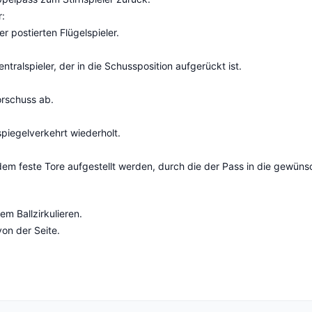
r:
er postierten Flügelspieler.
entralspieler, der in die Schussposition aufgerückt ist.
orschuss ab.
piegelverkehrt wiederholt.
m feste Tore aufgestellt werden, durch die der Pass in die gewüns
m Ballzirkulieren.
on der Seite.