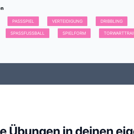
en
PASSSPIEL
VERTEIDIGUNG
DRIBBLING
SPASSFUSSBALL
SPIELFORM
TORWARTTRAI
e Übungen in deinen ei