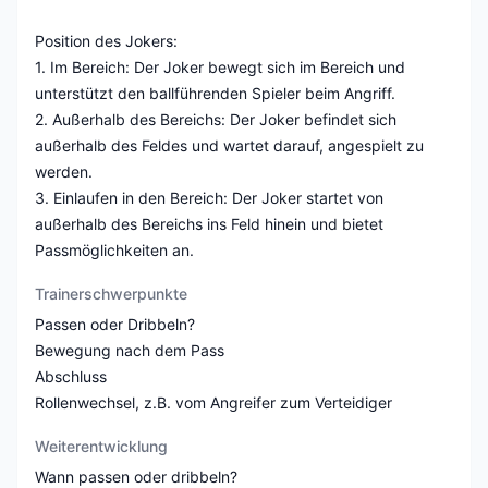
Position des Jokers:
1. Im Bereich: Der Joker bewegt sich im Bereich und
unterstützt den ballführenden Spieler beim Angriff.
2. Außerhalb des Bereichs: Der Joker befindet sich
außerhalb des Feldes und wartet darauf, angespielt zu
werden.
3. Einlaufen in den Bereich: Der Joker startet von
außerhalb des Bereichs ins Feld hinein und bietet
Passmöglichkeiten an.
Trainerschwerpunkte
Passen oder Dribbeln?
Bewegung nach dem Pass
Abschluss
Rollenwechsel, z.B. vom Angreifer zum Verteidiger
Weiterentwicklung
Wann passen oder dribbeln?