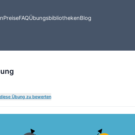
en
Preise
FAQ
Übungsbibliotheken
Blog
gung
m diese Übung zu bewerten