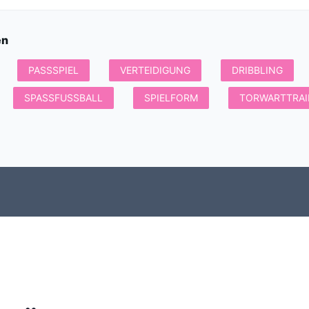
en
PASSSPIEL
VERTEIDIGUNG
DRIBBLING
SPASSFUSSBALL
SPIELFORM
TORWARTTRAI