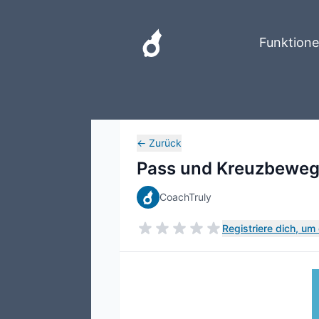
Funktion
←
Zurück
Pass und Kreuzbewe
CoachTruly
Registriere dich, u