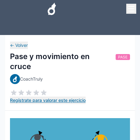
←
Volver
Pase y movimiento en
PASE
cruce
CoachTruly
Regístrate para valorar este ejercicio